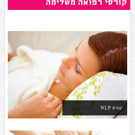
קורסי רפואה משלימה
קורס NLP