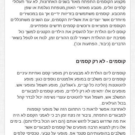
מקצוע הקוסמים התפתח מאוד בשנים האחרונות, לא עוד תעלולי
קלפים זולים, מטבע מאחורי האוזן,מטפחת נעלמת או שפן
מהכובע. קוסמים משתמשים בזריזות ידיים אך גם במכשירים
מיוחדים אשר יוצרים את אשליית הקסמים, עם השנים משתכללים
הקוסמים ממציאים ורוכשים קסמים חדשים ומפתיעים.
קוסם ליום הולדת יוכל להעסיק את הילדים הקטנים למשך כול
מסיבת יום ההולדת וישאיר לכם ההורים זמן, לנוח או לטפל בשאר
הדברים (כיבוד, הפתעות וכו').
קוסמים - לא רק קסמים
קוסמים ליום הולדת לא מבצעים רק מופעי קסם ואחיזת עיניים
קוסמים כיום משלבים במופע אלמנטים נוספים כגון: מופע
להטוטנות (הליכה כל קביים, ג'אגלינג), מופע חשמל ומופעי אש.
מופעים אלו יתאימו לא רק לילדים, מופע קוסמים למבוגרים
המשלב אש, חשמל ועוד להטוטים עוצרי נשימה יכול לבדר קהל
בכול הגילאים.
לאחרונה אפשר לראות כי התחום הזה של מופעי קוסמות
למבוגרים התפתח, ציבור זה נזנח זמן רב כי לאמני הקסם לא היה
את מה שדרוש בשביל לרגש אותם (הם ראו הכול בילדותם). בימים
אלו ניתן למצוא הרבה מופעים של קוסמים למבוגרים אשר
משלבים בהופעותיהם סטנד אפ, מופעי על טבעי, טכסיסי קלפים