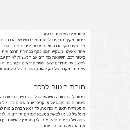
ביטוח מקיף תפקידו לכסות נזקי רכוש של הרכב
ביטוח רכב - השוואת מחירים
מחירי ביטוח חובה הינם אחידים ונקבעים בהתאם לפ
היסטורית תאונות וכדומה.
ביטוח מקיף תפקידו לכסות נזקי רכוש של הרכב כתוצ
מגן מפני נזקי הרכב ואינו מכסה גניבות מתוך הרכב 
אחד מאיתנו משקיע המון כסף בבחירת הרכב אותו הוא
ביטוח רכב, השוואת מחירים עבור נעשית לא רק עבו
לחשוב על מחירים שאנו עשויים לשלם עבור ביטוח 
עצמית במקרה של נזק לאוטו, הסכום של השתתפו
חובת ביטוח לרכב
ביטוח לרכב חובה משמעו שכל רכב חייב בביטוח זה ע
ביטוח חובה נקבע על פי קריטריונים שונים כגון גי
היסטוריית תאונות וכדומה. לדוגמא חברת ביטוח לר
מעל גיל 30 או לצאת במצבע לנהגים זהירים א
שונה של פריסת תשלומים, לכן מומלץ להשוות בין 
את ההצעה הטובה ביותר.