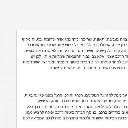
רמטרים כגון וותק רישיון, גיל הנהג, מספר המבוטחים,
אה מגניבה, תאונה, שריפה, נזקי מזג אויר וכדומה. ביטוח מקיף
כגון ארנק או טלפון סוללרי או כל רכוש אחר שנגנב מהאוטו.כל
 קונה ולכן יש לו חשיבות גבוהה בעינינו, לא סתם אנו עושים
ר הרכב עצמו אלא גם עבור ההוצאות שמלוות אותו, לכן יש
רכב לאחר קנייתו. לרוב חברת ביטוח תעמיד תאני של השתתפות
ת העצמית משתנה מחברת ביטוח אחת למשניה.
ל מנת להגן על הנוסעים, הנהג והולכי הרגל מפני פגיעה בגוף.
ל המבוטח, מספר הנהגים המבוטחים ברכב, וותק הרישיון,
כב יכולה להוזיל את המחיר אם מדובר בנהג מבוגר בדרך כלל
ו לנהגים בודדים ברכב. בנוסף חברת ביטוח לרכב יכולה להציע מגוון
חברות הביטוח השונות ולבחור בחברת ביטוח לרכב המציעה לכם