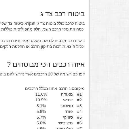
ביטוח רכב צד ג
ביטוח לרכב כולל ביטוח צד ג' הנקרא ביטוח צד של
יכסה את נזקי הרכב השני. חלק מהפוליסות כוללות
ביטוח רכב מבטיח לנו את השקט מפני גניבת הרכב 
יכלול הוצאות רבות בתיקון הרכב או החלפת חלקים 
איזה רכבים הכי מבוטחים ?
לפניכם רשימה של 20 הרכבים אשר נדרש להם ביטוח רכב באמצעות אתר יס פליז על פי כמות.
מיקום
סוג הרכב
אחוז מכלל הרכבים
#1
מאזדה
11.6%
#2
יונדאי
10.5%
#3
טויוטה
8.1%
#4
פורד
5.8%
#5
סוזוקי
5.7%
#6
מיצובישי
5.0%
#7
פולקסווגן
4.9%